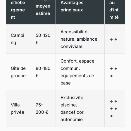
d’hébe
Avantages
au
moyen
rgeme
principaux
d’inti
estimé
nt
mité
Accessibilité,
Campi
50-120
nature, ambiance
🔸🔸
ng
€
conviviale
Confort, espace
Gîte de
80-180
commun,
🔸🔸
groupe
€
équipements de
🔸
base
Exclusivité,
🔸🔸
Villa
75-
piscine,
🔸🔸
privée
200 €
dancefloor,
🔸
autonomie