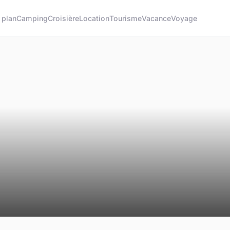
 plan
Camping
Croisière
Location
Tourisme
Vacance
Voyage