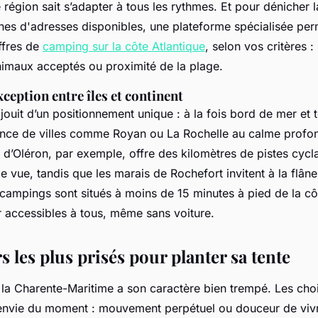
région sait s’adapter à tous les rythmes. Et pour dénicher l
nes d'adresses disponibles, une plateforme spécialisée perm
ffres de
camping sur la côte Atlantique
, selon vos critères :
imaux acceptés ou proximité de la plage.
xception entre îles et continent
ouit d’un positionnement unique : à la fois bord de mer et ter
scence de villes comme Royan ou La Rochelle au calme prof
e d’Oléron, par exemple, offre des kilomètres de pistes cycl
e vue, tandis que les marais de Rochefort invitent à la flân
 campings sont situés à moins de 15 minutes à pied de la cô
r accessibles à tous, même sans voiture.
s les plus prisés pour planter sa tente
la Charente-Maritime a son caractère bien trempé. Les choi
’envie du moment : mouvement perpétuel ou douceur de viv