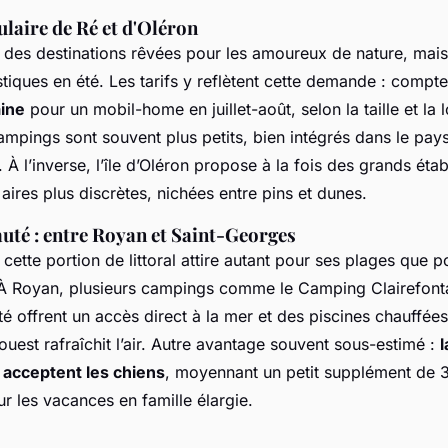
laire de Ré et d'Oléron
t des destinations rêvées pour les amoureux de nature, mais
stiques en été. Les tarifs y reflètent cette demande : compt
aine
pour un mobil-home en juillet-août, selon la taille et la l
 campings sont souvent plus petits, bien intégrés dans le pay
. À l’inverse, l’île d’Oléron propose à la fois des grands éta
 aires plus discrètes, nichées entre pins et dunes.
uté : entre Royan et Saint-Georges
cette portion de littoral attire autant pour ses plages que p
. À Royan, plusieurs campings comme le Camping Clairefonta
é offrent un accès direct à la mer et des piscines chauffées
ouest rafraîchit l’air. Autre avantage souvent sous-estimé :
l
 acceptent les chiens
, moyennant un petit supplément de 3
r les vacances en famille élargie.