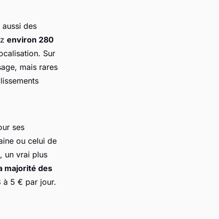
 aussi des
ez
environ 280
ocalisation. Sur
sage, mais rares
blissements
our ses
ine ou celui de
, un vrai plus
a majorité des
 à 5 € par jour.