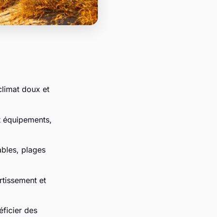
climat doux et
et équipements,
ables, plages
rtissement et
éficier des