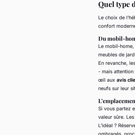
Quel type 
Le choix de l’h
confort moderne,
Du mobil-hom
Le mobil-home, c
meubles de jardi
En revanche, les
- mais attention 
œil aux
avis cli
neufs sur leur s
L’emplacement
Si vous partez 
valeur sûre. Les
L’idéal ? Réserv
ombragés, proch