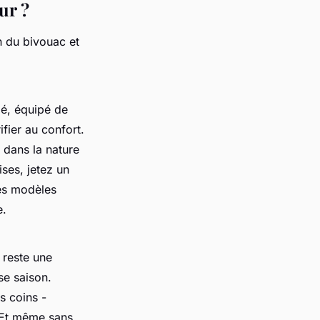
ur ?
n du bivouac et
olé, équipé de
ifier au confort.
 dans la nature
ises, jetez un
es modèles
e.
 reste une
se saison.
rs coins -
. Et même sans