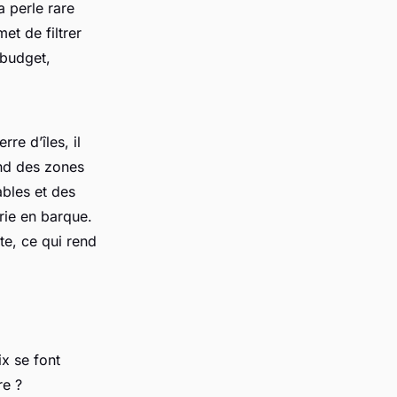
a perle rare
et de filtrer
 budget,
re d’îles, il
ond des zones
ables et des
erie en barque.
te, ce qui rend
x se font
re ?