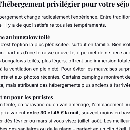
d'hébergement privilégier pour votre séjo
ébergement change radicalement l’expérience. Entre traditio
 il y a de quoi satisfaire tous les tempéraments.
e au bungalow toilé
’est l’option la plus plébiscitée, surtout en famille. Bien is
n, parfois d’une terrasse couverte, il permet de ne rien sacr
 bungalows toilés, plus légers, offrent une immersion totale
à la ventilation en plein été. Pour éviter les mauvaises surpr
ents
et aux photos récentes. Certains campings montrent d
ite, mais attribuent des hébergements plus anciens à l’arrivé
 nu pour les puristes
en tente, en caravane ou en van aménagé, l’emplacement nu
 prix varient
entre 30 et 45 € la nuit
, souvent moins en bas
er dès février ou mars si vous visez juillet-août. Les meilleu
es des sanitaires ou de la plage - partent en un clin d’œil