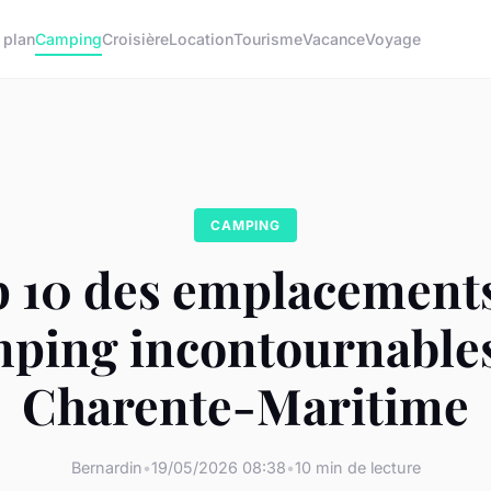
 plan
Camping
Croisière
Location
Tourisme
Vacance
Voyage
CAMPING
 10 des emplacement
ping incontournable
Charente-Maritime
Bernardin
•
19/05/2026 08:38
•
10 min de lecture