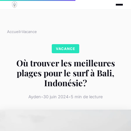
Accueil
›
Vacance
VACANCE
Où trouver les meilleures
plages pour le surf à Bali,
Indonésie?
Ayden
•
30 juin 2024
•
5 min de lecture